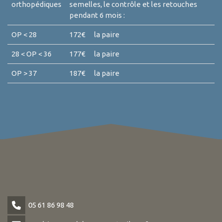
orthopédiques
semelles, le contrôle et les retouches
pendant 6 mois :
OP < 28
172€ la paire
28 < OP < 36
177€ la paire
OP > 37
187€ la paire
05 61 86 98 48